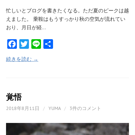
忙しいとブログを書きたくなる。ただ夏のピークは越
えました。 乗鞍はもうすっかり秋の空気が流れてい
おり、月日が経…
Fa
T
Li
共
ce
w
n
有
続きを読む →
b
itt
e
o
er
o
k
覚悟
2018年8月11日
/
YUMA
/
3件のコメント