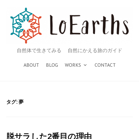
コ
ン
テ
ン
ツ
へ
自然体で生きてみる 自然にかえる旅のガイド
ス
キ
ABOUT
BLOG
WORKS
CONTACT
ッ
プ
タグ: 夢
脱サラした2番目の理由