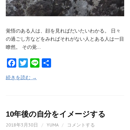
覚悟のある人は、顔を見ればだいたいわかる。 日々
の過ごし方などをみればそれがない人とある人は一目
瞭然。 その覚…
Fa
T
Li
共
ce
w
n
有
続きを読む →
b
itt
e
o
er
o
k
10年後の自分をイメージする
2018年3月30日
/
YUMA
/
コメントする