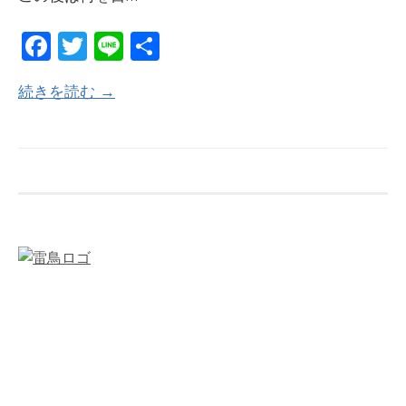
Fa
T
Li
共
ce
w
n
有
続きを読む →
b
itt
e
o
er
o
k