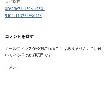
投
古い投稿
0E67B671-479A-4730-
稿
9102-13D232F3C413
ナ
ビ
ゲ
コメントを残す
ー
メールアドレスが公開されることはありません。
*
が付
シ
いている欄は必須項目です
ョ
コメント
ン