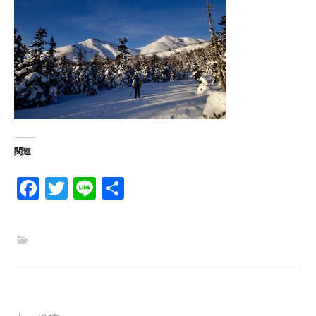
関連
Fa
T
Li
共
ce
w
n
有
b
itt
e
o
er
o
k