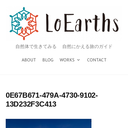
コ
ン
テ
ン
ツ
へ
自然体で生きてみる 自然にかえる旅のガイド
ス
キ
ABOUT
BLOG
WORKS
CONTACT
ッ
プ
0E67B671-479A-4730-9102-
13D232F3C413