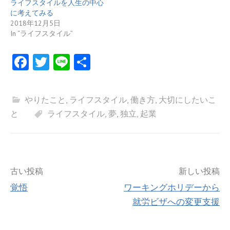
ライフスタイルを人生の中心
に考えてみる
2018年12月5日
In “ライフスタイル”
Fa
T
Li
共
ce
w
n
有
b
itt
e
やりたこと
,
ライフスタイル
,
働き方
,
大切にしたいこ
o
er
と
ライフスタイル
,
夢
,
独立
,
起業
o
k
投
古い投稿
新しい投稿
覚悟
ワーキングホリデーから
稿
就労ビザへの変更支援
ナ
ビ