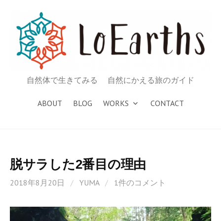
コ
ン
テ
ン
ツ
へ
自然体で生きてみる 自然にかえる旅のガイド
ス
キ
ABOUT
BLOG
WORKS
CONTACT
ッ
プ
脱サラした2番目の理由
2018年8月20日
/
YUMA
/
1件のコメント