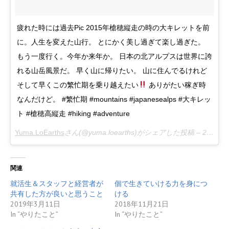
疲れた時には過去Pic 2015年槍穂縦走の時の大キレットを前
に。人生を変えた山行。 とにかく美し過ぎて楽し過ぎた。
もう一度行く。今年か来年か。 日本の北アルプスは世界に誇
れる山岳風景だ。 早く山に帰りたい。 山に住んでるけれど
そして早くこの繁忙期を乗り越えたい
ありがたい稼ぎ時
なんだけど。 #繁忙期 #mountains #japanesealps #大キレッ
ト #槍穂高縦走 #hiking #adventure
Yuma.LoEarths
さん(@yuma.loearths)がシェアした投稿 –
2018年 8月月12日午前4時54分PDT
関連
就活生＆スタッフと経営者が
個で生きていける力を身につ
共有した方が良いと思うこと
ける
2019年3月11日
2018年11月21日
In “やりたこと”
In “やりたこと”