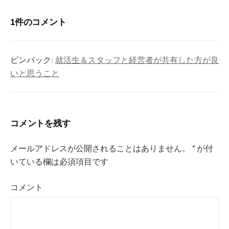
ゲ
1件のコメント
ー
シ
ピンバック:
就活生＆スタッフと経営者が共有した方が良
ョ
いと思うこと
ン
コメントを残す
メールアドレスが公開されることはありません。
*
が付
いている欄は必須項目です
コメント