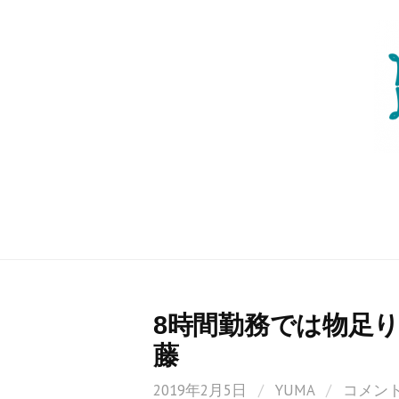
コ
ン
テ
ン
ツ
へ
ス
キ
ッ
プ
8時間勤務では物足
藤
2019年2月5日
/
YUMA
/
コメン