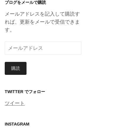
ブログをメールで購読
イ
ブ
メールアドレスを記入して購読す
れば、更新をメールで受信できま
す。
メ
ー
ル
購読
ア
ド
レ
ス
TWITTER でフォロー
ツイート
INSTAGRAM