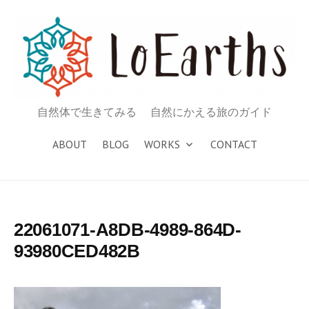
コ
ン
テ
ン
ツ
へ
自然体で生きてみる 自然にかえる旅のガイド
ス
キ
ABOUT
BLOG
WORKS
CONTACT
ッ
プ
22061071-A8DB-4989-864D-
93980CED482B