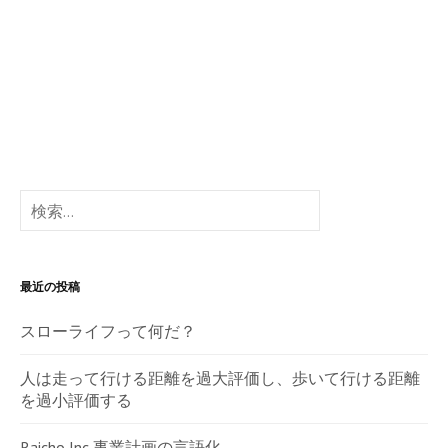
検
索:
最近の投稿
スローライフって何だ？
人は走って行ける距離を過大評価し、歩いて行ける距離
を過小評価する
Raicho Inc 事業計画の言語化