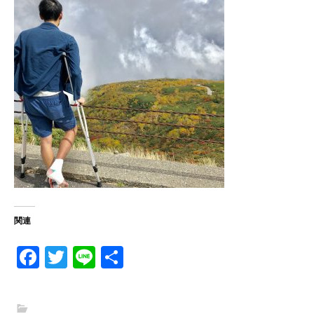
関連
Fa
T
Li
共
ce
w
n
有
b
itt
e