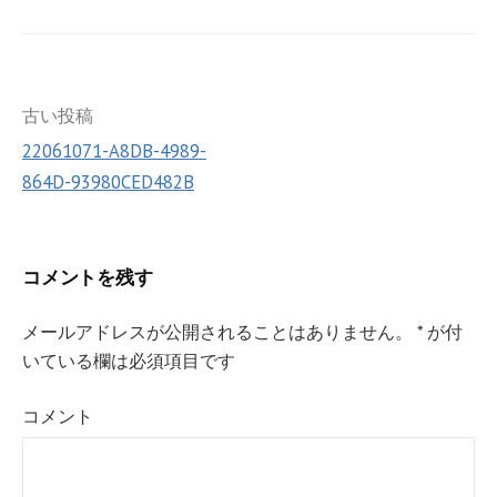
o
er
o
k
投
古い投稿
22061071-A8DB-4989-
稿
864D-93980CED482B
ナ
ビ
ゲ
コメントを残す
ー
メールアドレスが公開されることはありません。
*
が付
シ
いている欄は必須項目です
ョ
コメント
ン