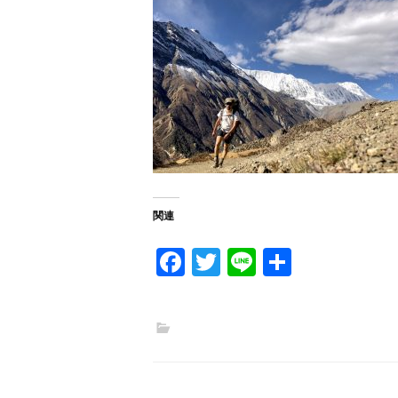
関連
Fa
T
Li
共
ce
w
n
有
b
itt
e
o
er
o