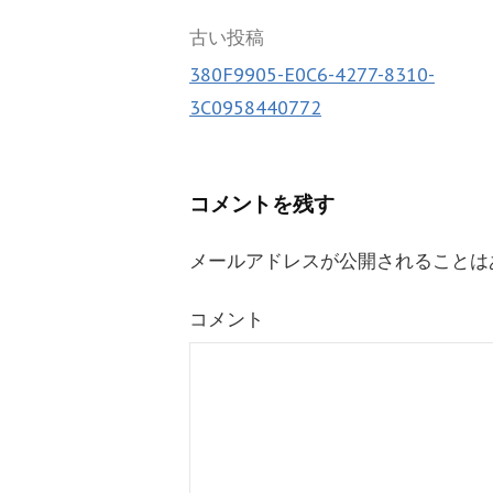
k
投
古い投稿
380F9905-E0C6-4277-8310-
稿
3C0958440772
ナ
ビ
コメントを残す
ゲ
ー
メールアドレスが公開されることは
シ
コメント
ョ
ン