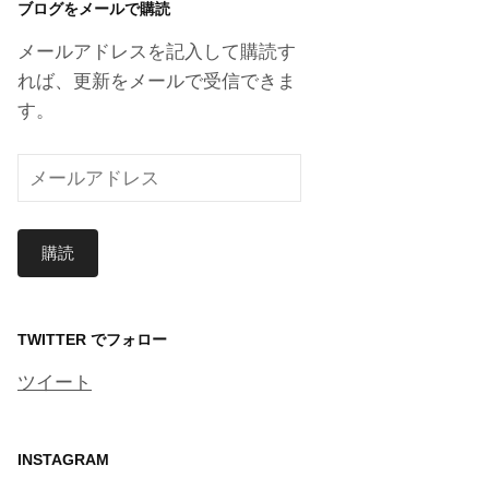
ブログをメールで購読
イ
ブ
メールアドレスを記入して購読す
れば、更新をメールで受信できま
す。
メ
ー
ル
購読
ア
ド
レ
ス
TWITTER でフォロー
ツイート
INSTAGRAM