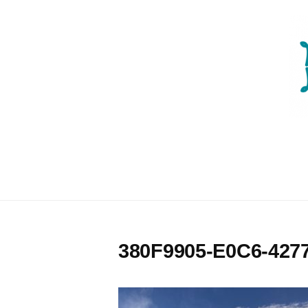
コ
ン
テ
ン
ツ
へ
ス
キ
ッ
プ
380F9905-E0C6-427