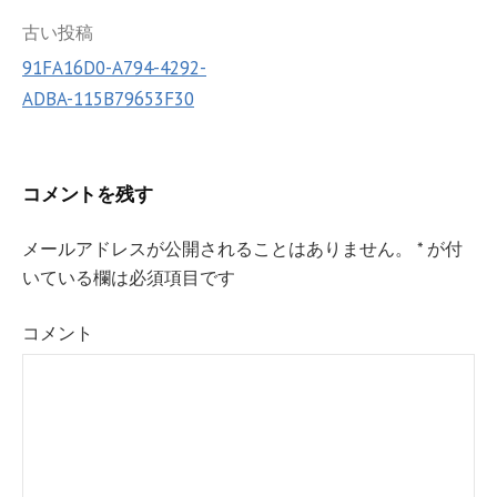
k
投
古い投稿
91FA16D0-A794-4292-
稿
ADBA-115B79653F30
ナ
ビ
ゲ
コメントを残す
ー
メールアドレスが公開されることはありません。
*
が付
シ
いている欄は必須項目です
ョ
コメント
ン