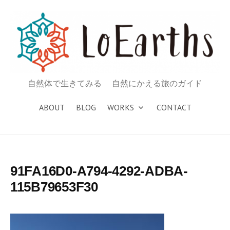
コ
ン
テ
ン
ツ
へ
自然体で生きてみる 自然にかえる旅のガイド
ス
キ
ABOUT
BLOG
WORKS
CONTACT
ッ
プ
91FA16D0-A794-4292-ADBA-
115B79653F30