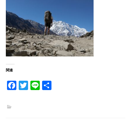
関連
Fa
T
Li
共
ce
w
n
有
b
itt
e
o
er
o