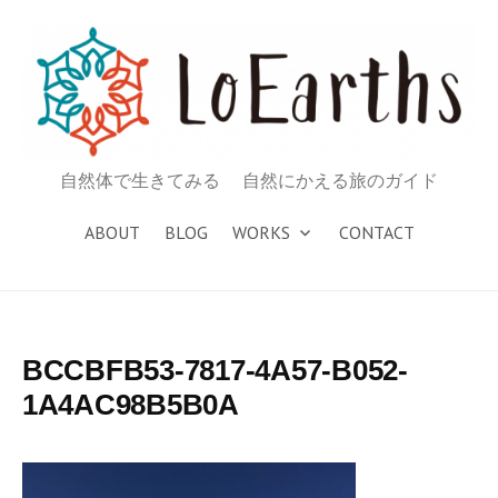
コ
ン
テ
ン
ツ
へ
自然体で生きてみる 自然にかえる旅のガイド
ス
キ
ABOUT
BLOG
WORKS
CONTACT
ッ
プ
BCCBFB53-7817-4A57-B052-
1A4AC98B5B0A