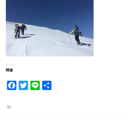
関連
Fa
T
Li
共
ce
w
n
有
b
itt
e
o
er
o