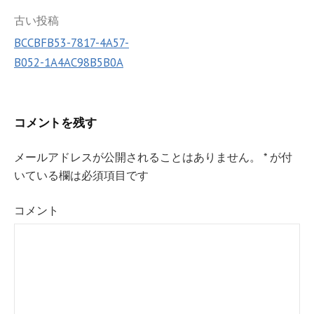
k
投
古い投稿
BCCBFB53-7817-4A57-
稿
B052-1A4AC98B5B0A
ナ
ビ
ゲ
コメントを残す
ー
メールアドレスが公開されることはありません。
*
が付
シ
いている欄は必須項目です
ョ
コメント
ン