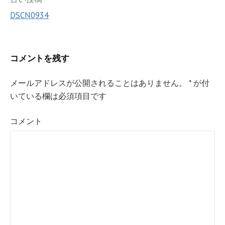
投
DSCN0934
稿
ナ
ビ
コメントを残す
ゲ
メールアドレスが公開されることはありません。
*
が付
ー
いている欄は必須項目です
シ
コメント
ョ
ン