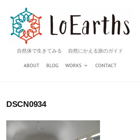
コ
ン
テ
ン
ツ
へ
自然体で生きてみる 自然にかえる旅のガイド
ス
キ
ABOUT
BLOG
WORKS
CONTACT
ッ
プ
DSCN0934