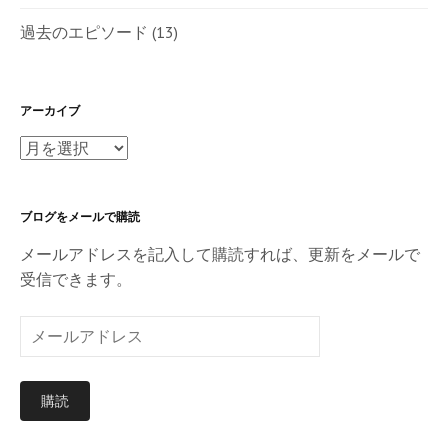
過去のエピソード
(13)
アーカイブ
ア
ー
カ
ブログをメールで購読
イ
ブ
メールアドレスを記入して購読すれば、更新をメールで
受信できます。
メ
ー
ル
購読
ア
ド