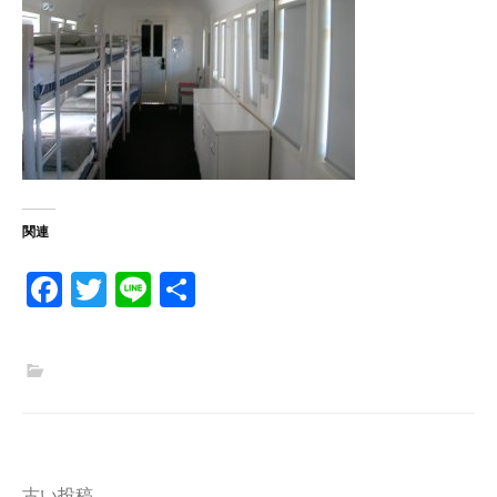
関連
Fa
T
Li
共
ce
w
n
有
b
itt
e
o
er
o
k
古い投稿