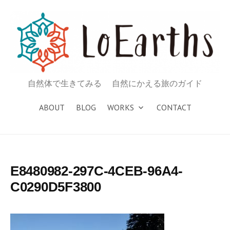
コ
ン
テ
ン
ツ
へ
自然体で生きてみる 自然にかえる旅のガイド
ス
キ
ABOUT
BLOG
WORKS
CONTACT
ッ
プ
E8480982-297C-4CEB-96A4-
C0290D5F3800