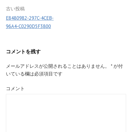
k
投
古い投稿
E8480982-297C-4CEB-
稿
96A4-C0290D5F3800
ナ
ビ
ゲ
コメントを残す
ー
メールアドレスが公開されることはありません。
*
が付
シ
いている欄は必須項目です
ョ
コメント
ン