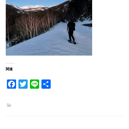
関連
Fa
T
Li
共
ce
w
n
有
b
itt
e
o
er
o