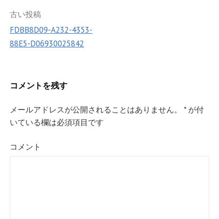
k
投
古い投稿
FDBB8D09-A232-4353-
稿
88E5-D06930025842
ナ
ビ
ゲ
コメントを残す
ー
メールアドレスが公開されることはありません。
*
が付
シ
いている欄は必須項目です
ョ
コメント
ン