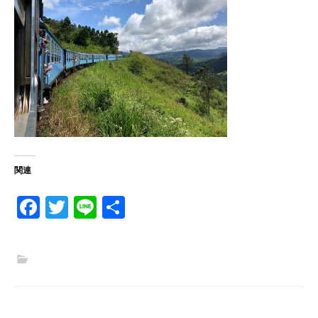
関連
Fa
T
Li
共
ce
w
n
有
b
itt
e
o
er
o