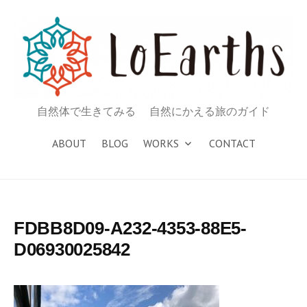
コ
ン
テ
ン
ツ
へ
自然体で生きてみる 自然にかえる旅のガイド
ス
キ
ABOUT
BLOG
WORKS
CONTACT
ッ
プ
FDBB8D09-A232-4353-88E5-
D06930025842