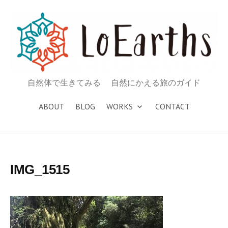
コ
ン
テ
ン
ツ
へ
自然体で生きてみる 自然にかえる旅のガイド
ス
キ
ABOUT
BLOG
WORKS
CONTACT
ッ
プ
IMG_1515