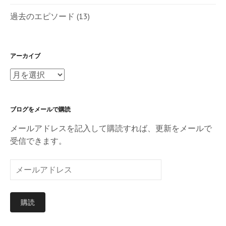
過去のエピソード
(13)
アーカイブ
ア
ー
カ
ブログをメールで購読
イ
ブ
メールアドレスを記入して購読すれば、更新をメールで
受信できます。
メ
ー
ル
購読
ア
ド