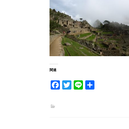
関連
Fa
T
Li
共
ce
w
n
有
b
itt
e
o
er
o