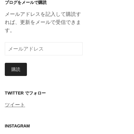
ブログをメールで購読
イ
ブ
メールアドレスを記入して購読す
れば、更新をメールで受信できま
す。
メ
ー
ル
購読
ア
ド
レ
ス
TWITTER でフォロー
ツイート
INSTAGRAM