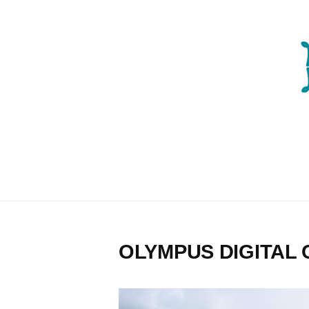
コ
ン
テ
ン
ツ
へ
ス
キ
ッ
プ
OLYMPUS DIGITAL