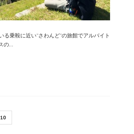
いる乗鞍に近い”さわんど”の旅館でアルバイト
スの…
10