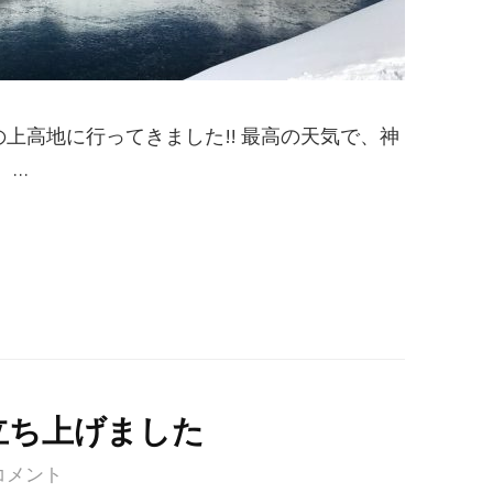
の上高地に行ってきました!! 最高の天気で、神
、…
立ち上げました
コメント