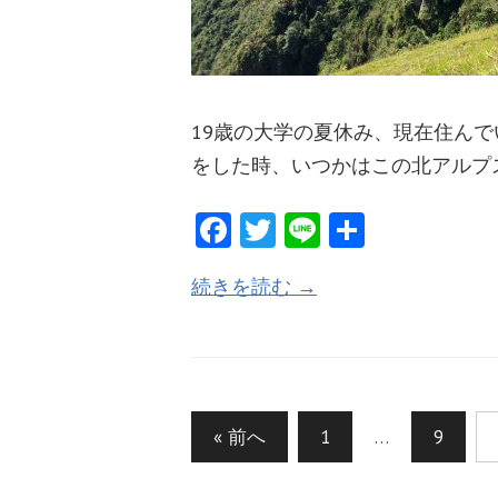
19歳の大学の夏休み、現在住んで
をした時、いつかはこの北アルプ
Fa
T
Li
共
ce
w
n
有
続きを読む →
b
itt
e
o
er
o
k
投
« 前へ
1
…
9
稿
ナ