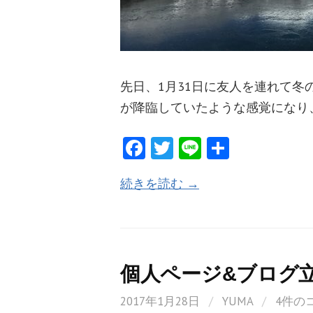
先日、1月31日に友人を連れて冬
が降臨していたような感覚になり
Fa
T
Li
共
ce
w
n
有
続きを読む →
b
itt
e
o
er
o
k
個人ページ&ブログ
2017年1月28日
/
YUMA
/
4件の