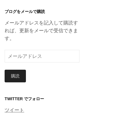
カ
ブログをメールで購読
イ
ブ
メールアドレスを記入して購読す
れば、更新をメールで受信できま
す。
メ
ー
ル
購読
ア
ド
レ
ス
TWITTER でフォロー
ツイート