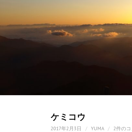
ケミコウ
2017年2月3日
/
YUMA
/
2件の