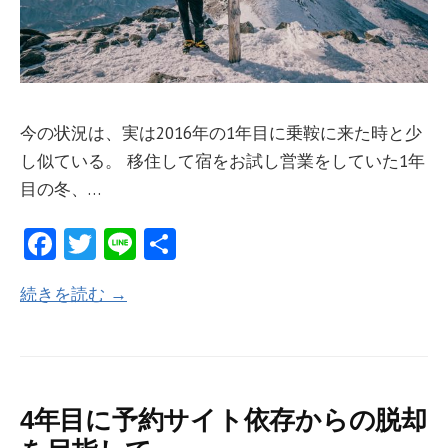
今の状況は、実は2016年の1年目に乗鞍に来た時と少
し似ている。 移住して宿をお試し営業をしていた1年
目の冬、…
Fa
T
Li
共
ce
w
n
有
続きを読む →
b
itt
e
o
er
o
k
4年目に予約サイト依存からの脱却