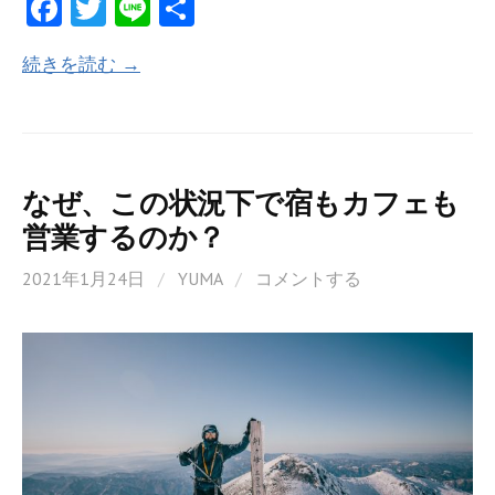
Fa
T
Li
共
ce
w
n
有
続きを読む →
b
itt
e
o
er
o
k
なぜ、この状況下で宿もカフェも
営業するのか？
2021年1月24日
/
YUMA
/
コメントする