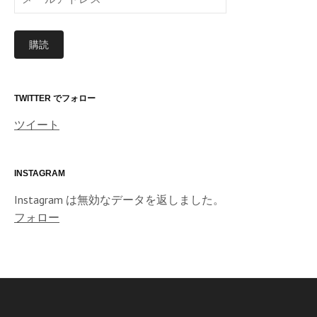
ー
ル
購読
ア
ド
レ
ス
TWITTER でフォロー
ツイート
INSTAGRAM
Instagram は無効なデータを返しました。
フォロー