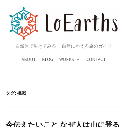
コ
ン
テ
ン
ツ
へ
自然体で生きてみる 自然にかえる旅のガイド
ス
キ
ABOUT
BLOG
WORKS
CONTACT
ッ
プ
タグ: 挑戦
今伝えたいこと なぜ人は山に登る