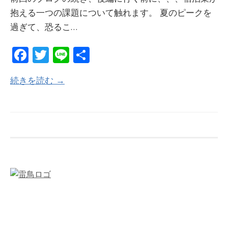
抱える一つの課題について触れます。 夏のピークを
過ぎて、恐るこ…
Fa
T
Li
共
ce
w
n
有
続きを読む →
b
itt
e
o
er
o
k