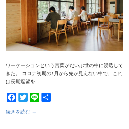
ワーケーションという言葉がだいぶ世の中に浸透して
きた。 コロナ初期の3月から先が見えない中で、これ
は長期逗留を…
Fa
T
Li
共
ce
w
n
有
続きを読む →
b
itt
e
o
er