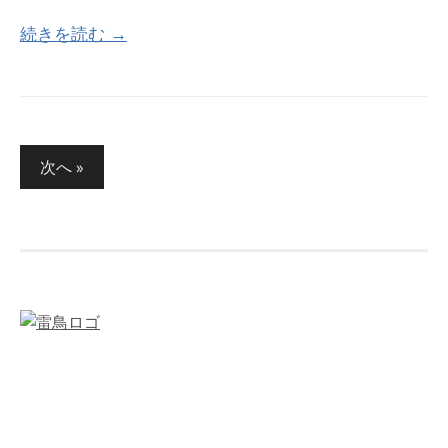
ce
w
n
有
続きを読む →
b
itt
e
o
er
o
k
投
次へ »
稿
ナ
ビ
ゲ
ー
シ
ョ
ン