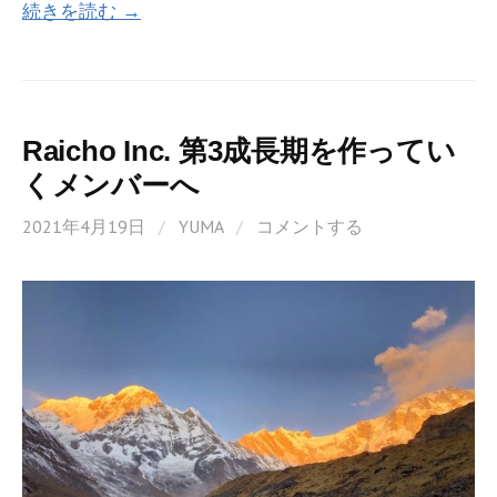
続きを読む →
b
itt
e
o
er
o
k
Raicho Inc. 第3成長期を作ってい
くメンバーへ
2021年4月19日
/
YUMA
/
コメントする