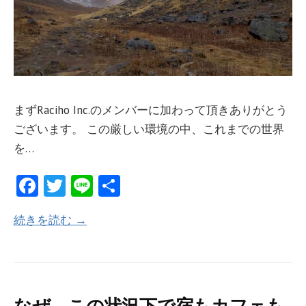
まずRaciho Inc.のメンバーに加わって頂きありがとう
ございます。 この厳しい環境の中、これまでの世界
を…
Fa
T
Li
共
ce
w
n
有
続きを読む →
b
itt
e
o
er
o
k
なぜ、この状況下で宿もカフェも