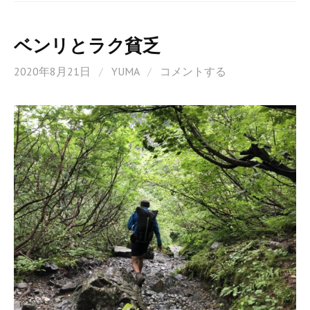
o
k
ベンリとラク貧乏
2020年8月21日
/
YUMA
/
コメントする