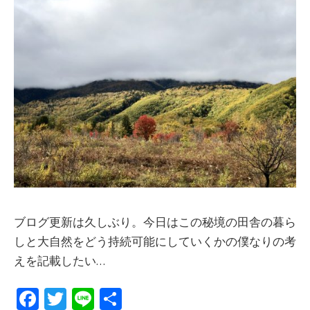
ブログ更新は久しぶり。今日はこの秘境の田舎の暮ら
しと大自然をどう持続可能にしていくかの僕なりの考
えを記載したい…
Fa
T
Li
共