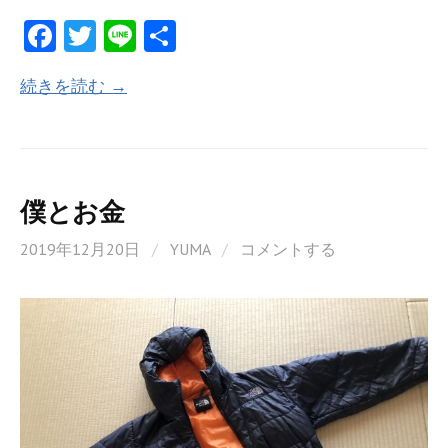
Fa
T
Li
共
ce
w
n
有
続きを読む →
b
itt
e
o
er
o
k
僕とお金
2019年12月20日
/
YUMA
/
コメントする