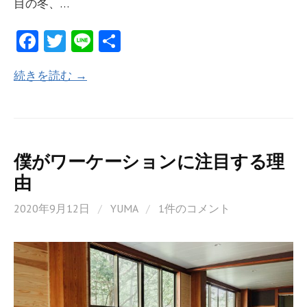
目の冬、…
Fa
T
Li
共
ce
w
n
有
続きを読む →
b
itt
e
o
er
o
k
僕がワーケーションに注目する理
由
2020年9月12日
/
YUMA
/
1件のコメント