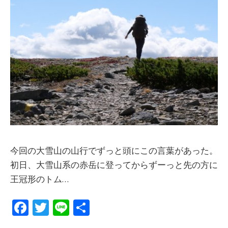
今回の大雪山の山行でずっと頭にこの言葉があった。
初日、大雪山系の赤岳に登ってからずーっと先の方に
王冠形のトム…
Fa
T
Li
共
ce
w
n
有