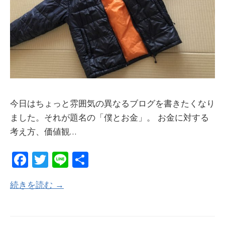
今日はちょっと雰囲気の異なるブログを書きたくなり
ました。それが題名の「僕とお金」。 お金に対する
考え方、価値観…
Fa
T
Li
共
ce
w
n
有
続きを読む →
b
itt
e
o
er
o