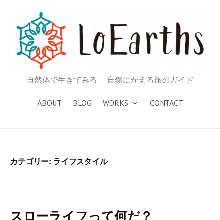
コ
ン
テ
ン
ツ
へ
自然体で生きてみる 自然にかえる旅のガイド
ス
キ
ABOUT
BLOG
WORKS
CONTACT
ッ
プ
カテゴリー: ライフスタイル
スローライフって何だ？