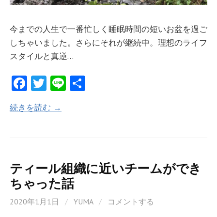
今までの人生で一番忙しく睡眠時間の短いお盆を過ご
しちゃいました。さらにそれが継続中。理想のライフ
スタイルと真逆…
Fa
T
Li
共
ce
w
n
有
続きを読む →
b
itt
e
o
er
o
k
ティール組織に近いチームができ
ちゃった話
2020年1月1日
/
YUMA
/
コメントする