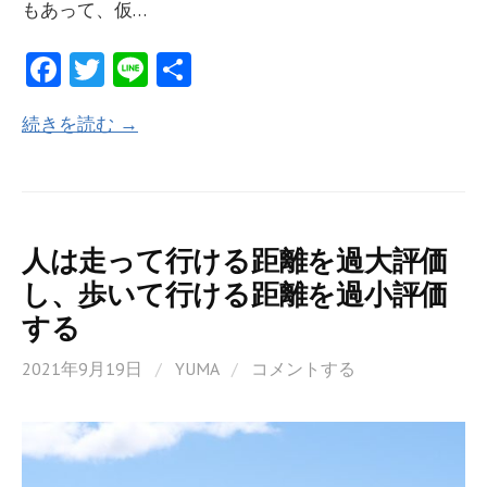
もあって、仮…
Fa
T
Li
共
ce
w
n
有
続きを読む →
b
itt
e
o
er
o
k
人は走って行ける距離を過大評価
し、歩いて行ける距離を過小評価
する
2021年9月19日
/
YUMA
/
コメントする