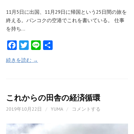
11月5日に出国、11月29日に帰国という25日間の旅を
終える。バンコクの空港でこれを書いている。 仕事
を持ち…
Fa
T
Li
共
ce
w
n
有
続きを読む →
b
itt
e
o
er
o
k
これからの田舎の経済循環
2019年10月22日
/
YUMA
/
コメントする